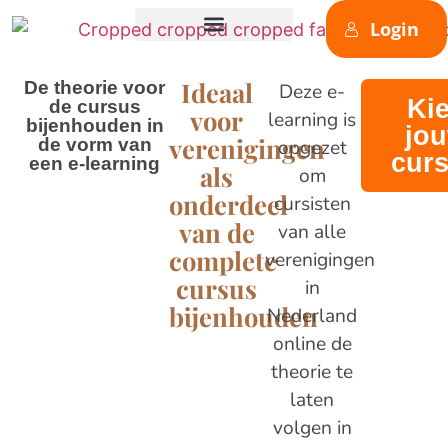
de
Login
inhoud
Ideaal
De theorie voor
Deze e-
Ki
de cursus
voor
learning is
bijenhouden in
jo
verenigingen
de vorm van
opgezet
cur
een e-learning
als
om
onderdeel
cursisten
van de
van alle
complete
verenigingen
cursus
in
bijenhouden
Nederland
online de
theorie te
laten
volgen in