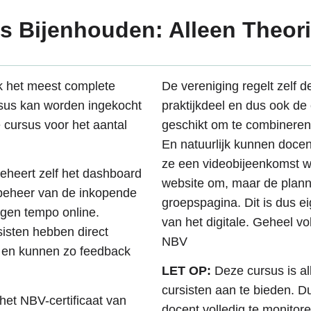
s Bijenhouden: Alleen Theor
k het meest complete
De vereniging regelt zelf
sus kan worden ingekocht
praktijkdeel en dus ook de
 cursus voor het aantal
geschikt om te combineren
En natuurlijk kunnen doce
ze een videobijeenkomst w
eheert zelf het dashboard
website om, maar de planni
n beheer van de inkopende
groepspagina. Dit is dus e
eigen tempo online.
van het digitale. Geheel 
isten hebben direct
NBV
g en kunnen zo feedback
LET OP:
Deze cursus is al
cursisten aan te bieden. Du
 het NBV-certificaat van
docent volledig te monitore