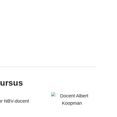
cursus
or NBV-docent