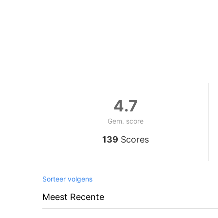
4.7
Gem. score
139
Scores
Sorteer volgens