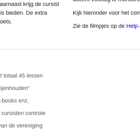
rnaast krijg de cursist
is bieden. De extra
Kijk hieronder voor het co
toets.
Zie de filmpjes op de
Help
 totaal 45 lessen
Bijenhouden”
e-books enz.
cursisten controle
van de vereniging