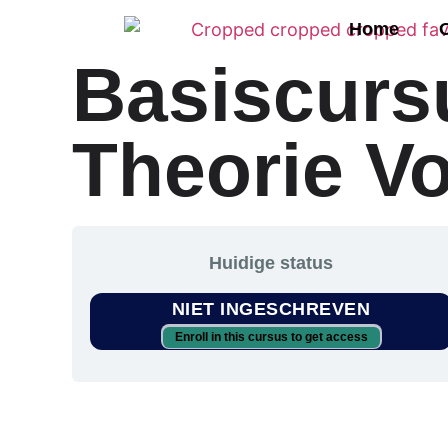
Home
Basiscurs
Theorie V
Huidige status
NIET INGESCHREVEN
Enroll in this cursus to get access