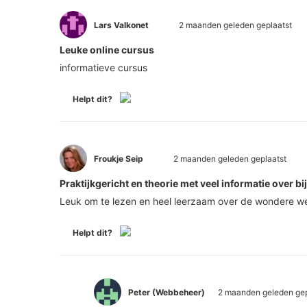
Lars Valkonet
2 maanden geleden geplaatst
Leuke online cursus
informatieve cursus
Helpt dit?
Froukje Seip
2 maanden geleden geplaatst
Praktijkgericht en theorie met veel informatie over bi
Leuk om te lezen en heel leerzaam over de wondere wer
Helpt dit?
Peter (Webbeheer)
2 maanden geleden gep