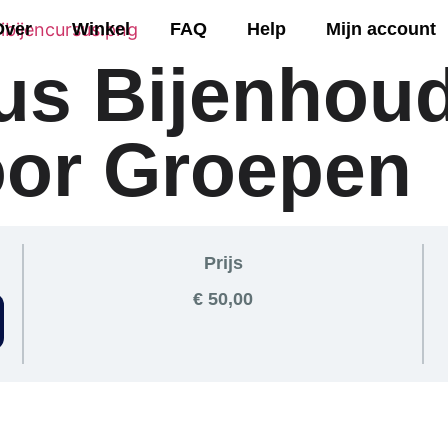
Over
Winkel
FAQ
Help
Mijn account
us Bijenhou
oor Groepen
Prijs
€ 50,00