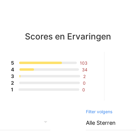
Scores en Ervaringen
5
103
4
34
3
2
2
0
1
0
Filter volgens